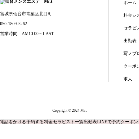
ホーム
宮城県仙台市青葉区北目町
料金シ
050-1809-5262
セラピ
営業時間 AM10:00～LAST
出勤表
写メブ
クーポ
求人
Copyright © 2024 Mr.t
電話をかける
予約する
料金
セラピスト一覧
出勤表
LINEで予約
クーポン